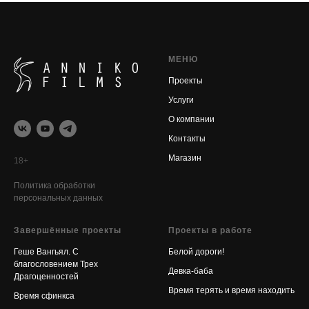
МЕНЮ
Проекты
Услуги
О компании
Контакты
Магазин
18+
Политика обработки
персональных данных
Завершённые проекты
Проекты в работе
Геше Вангьял. С
Белой дороги!
благословением Трех
Девка-баба
Драгоценностей
Время терять и время находить
Время сфинкса