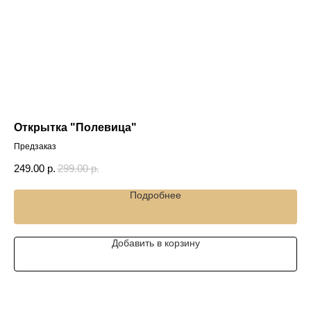
Открытка "Полевица"
От
Предзаказ
Пр
249.00
р.
299.00
р.
24
Подробнее
Добавить в корзину