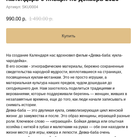
Артикул:
SKU0004
990.00
р.
1 490.00
р.
Купить
На создание Календаря нас вдохновил фильм «Девка-баба: кукла-
чародейка».
В его основе - этнографические материалы, бережно сохраненные
свидетельства народной мудрости, воплотившиеся на страницах,
посвященных куклам-мотанкам. Это не просто игрушки, а
материальная культура наших предков, чудом дошедшая до
сегодняшнего дня. Нам захотелось поделиться традициями и
верованиями, которые поддерживали берегинь — женщин, живших в
незапамятные времена, еще до того, как люди начали записывать и
снимать истории.
Девка-баба — это двуликая кукла, символизирующая цикл женской
жизни: до замужества и после. Это образ женщины, играющей разные
роли. Ключевое слово — «играющей». Бойкая девица или опытная
хозяйка с ниткой в зубах и малютками на руках — обе они находили в
жизни место для игры, юмора и легкости. Девка-баба очень