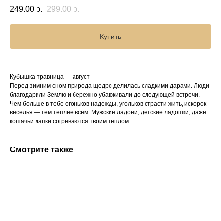
249.00
р.
299.00
р.
Купить
Кубышка-травница — август
Перед зимним сном природа щедро делилась сладкими дарами. Люди
благодарили Землю и бережно убаюкивали до следующей встречи.
Чем больше в тебе огоньков надежды, угольков страсти жить, искорок
веселья — тем теплее всем. Мужские ладони, детские ладошки, даже
кошачьи лапки согреваются твоим теплом.
Смотрите также