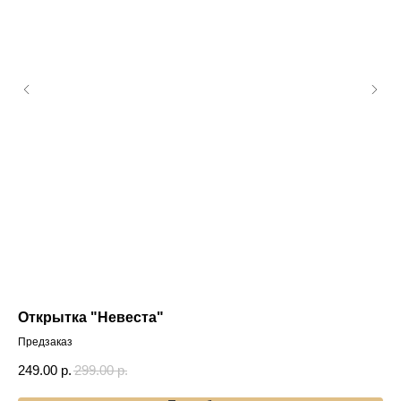
Открытка "Невеста"
От
Предзаказ
Пр
249.00
р.
299.00
р.
24